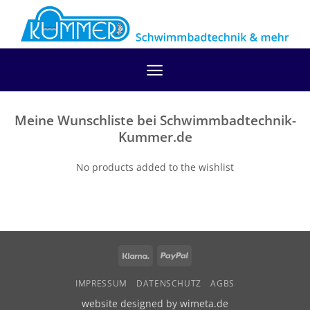
Zum
Inhalt
springen
Meine Wunschliste bei Schwimmbadtechnik-
Kummer.de
No products added to the wishlist
Klarna
PayPal
IMPRESSUM
DATENSCHUTZ
AGBS
website designed by wimeta.de