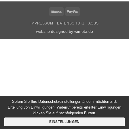
Klarna
PayPal
IMPRESSUM
DATENSCHUTZ
AGBS
website designed by wimeta.de
Sofern Sie Ihre Datenschutzeinstellungen ändern möchten z.B.
Erteilung von Einwilligungen, Widerruf bereits erteilter Einwilligungen
klicken Sie auf nachfolgenden Button.
EINSTELLUNGEN