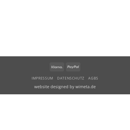
Klarna
PayPal
IMPRESSUM
DATENSCHUTZ
AGBS
website designed by wimeta.de