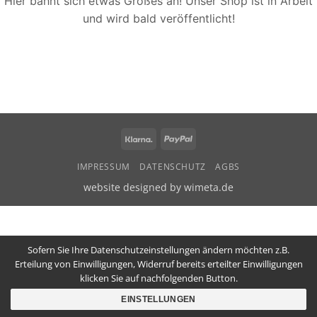
Hier bahnt sich etwas Großes an! Unser Shop ist in Arbeit
und wird bald veröffentlicht!
Klarna
PayPal
IMPRESSUM
DATENSCHUTZ
AGBS
website designed by wimeta.de
Sofern Sie Ihre Datenschutzeinstellungen ändern möchten z.B.
Erteilung von Einwilligungen, Widerruf bereits erteilter Einwilligungen
klicken Sie auf nachfolgenden Button.
EINSTELLUNGEN